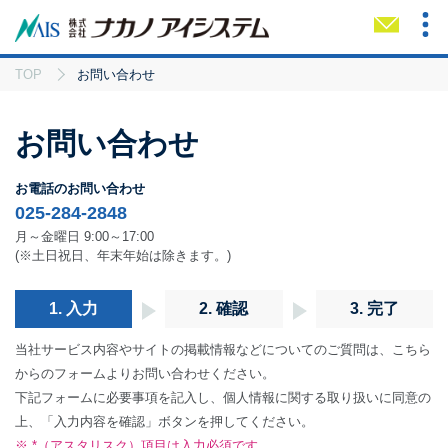
TOP
お問い合わせ
TOP
メール
電話
お問い合わせ
会社ビジョン
お電話のお問い合わせ
025-284-2848
測量・調査
月～金曜日 9:00～17:00
(※土日祝日、年末年始は除きます。)
3D計測
1. 入力
2. 確認
3. 完了
保安林解除申請等
当社サービス内容やサイトの掲載情報などについてのご質問は、こちら
からのフォームよりお問い合わせください。
下記フォームに必要事項を記入し、個人情報に関する取り扱いに同意の
国・自治体向けサービス
上、「入力内容を確認」ボタンを押してください。
※ *（アスタリスク）項目は入力必須です。