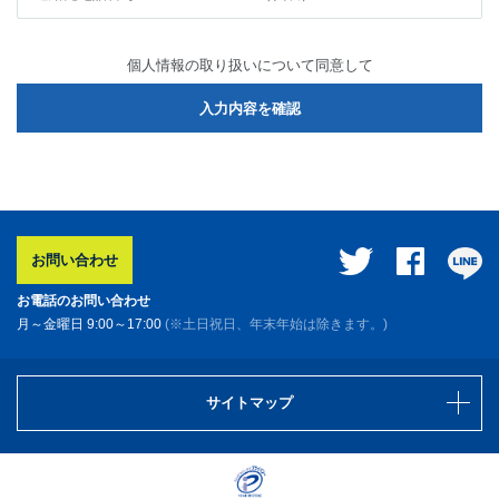
1．お客様の個人情報を下記の目的で収集・利用させていただきま
個人情報の取り扱いについて同意して
す。ご提供いただきました個人情報を目的の範囲を超えて利用
することはありません。
・お問合せに対する回答のご連絡
・弊社サービスの情報提供を希望されるお客様へのEメール
配信
2．ご提供いただきました個人情報を、お客様の同意なく第三者に
提供することはありません。
3．ご提供いただいた個人情報を、上記１．の利用目的の達成に必
お問い合わせ
要な範囲で、個人情報を適切に管理でき、かつ個人情報に関す
る秘密保持契約を締結したうえで業務委託会社へ委託すること
お電話のお問い合わせ
があります。
月～金曜日 9:00～17:00
(※土日祝日、年末年始は除きます。)
4．ご提供いただきました個人情報の利用目的の通知、開示、内容
の訂正、追加または削除、利用の停止または消去、第三者提供
の停止および第三者提供記録の開示を希望される場合は、下記
サイトマップ
の窓口までご請求ください。ご請求がお客様本人であることが
確認でき次第、対応させていただきます。なお、ご請求の際
は、迅速に対応させていただくために、必ず本サービス名をご