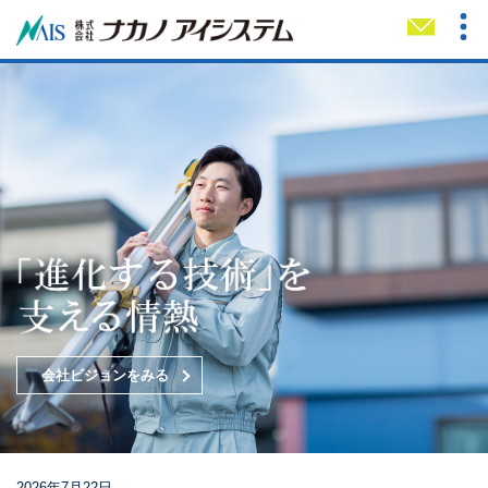
TOP
メール
電話
会社ビジョン
測量・調査
3D計測
会社ビジョンをみる
保安林解除申請等
国・自治体向けサービス
2026年7月22日