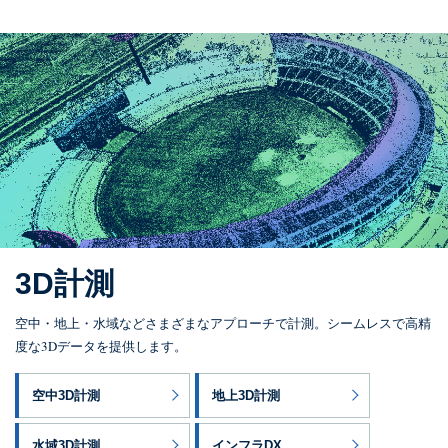
3D計測
空中・地上・水域などさまざまなアプローチで計測。シームレスで高精
度な3Dデータを提供します。
空中3D計測
地上3D計測
水域3D計測
インフラDX